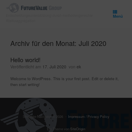
Zum
Inhalt
springen
Entscheidungsunterstützung durch methodengerechte
Menü
Risikoaggregation
Archiv für den Monat:
Juli 2020
Hello world!
Veröffentlicht am
17. Juli 2020
von
ek
Welcome to WordPress. This is your first post. Edit or delete it,
then start writing!
Strategie-Navigator, © 2026
Impressum / Privacy Policy
Ein Theme von
SiteOrigin