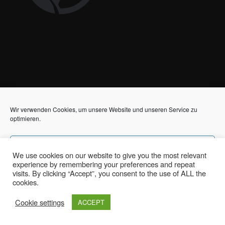
Wir verwenden Cookies, um unsere Website und unseren Service zu
optimieren.
Akzeptieren
We use cookies on our website to give you the most relevant
experience by remembering your preferences and repeat
Ablehnen
visits. By clicking “Accept”, you consent to the use of ALL the
cookies.
Vorlieben
Cookie settings
ACCEPT
Impressum / Privacy Policy
Impressum / Privacy Policy